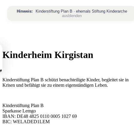
Zum
Inhalt
Hinweis:
Kinderstiftung Plan B · ehemals Stiftung Kinderarche
springen
ausblenden
Kinderheim Kirgistan
tartseite
Kinderstiftung Plan B schützt benachteiligte Kinder, begleitet sie in
ber
Krisen und befähigt sie zu einem eigenständigen Leben.
ns
Über
Kinderstiftung Plan B
uns
rojekte
Sparkasse Lemgo
Übersicht
IBAN: DE48 4825 0110 0005 1027 69
artner
BIC: WELADED1LEM
Mission
&
ews