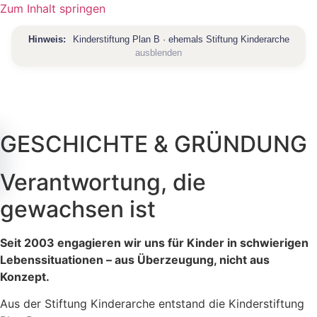
Zum Inhalt springen
Hinweis:
Kinderstiftung Plan B · ehemals Stiftung Kinderarche
ausblenden
GESCHICHTE & GRÜNDUNG
Verantwortung, die
artseite
gewachsen ist
ber
ns
Seit 2003 engagieren wir uns für Kinder in schwierigen
Lebenssituationen – aus Überzeugung, nicht aus
ber
ns
ojekte
Konzept.
bersicht
Aus der Stiftung Kinderarche entstand die Kinderstiftung
rtner
ission