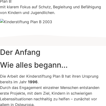
Plan B:
ews
mit klarem Fokus auf Schutz, Begleitung und Befähigung
sion
von Kindern und Jugendlichen.
ontakt
eschichte
nser
nden
eam
Der Anfang
Wie alles begann...
Die Arbeit der Kinderstiftung Plan B hat ihren Ursprung
bereits im Jahr
1996
.
Durch das Engagement einzelner Menschen entstanden
erste Projekte, mit dem Ziel, Kindern in schwierigen
Lebenssituationen nachhaltig zu helfen – zunächst vor
allem in Osteuropa.