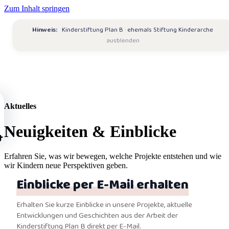
Zum Inhalt springen
Hinweis:
Kinderstiftung Plan B · ehemals Stiftung Kinderarche
ausblenden
Aktuelles
Neuigkeiten & Einblicke
tartseite
ber
Erfahren Sie, was wir bewegen, welche Projekte entstehen und wie
wir Kindern neue Perspektiven geben.
ns
Einblicke per E-Mail erhalten
Über
rojekte
uns
Erhalten Sie kurze Einblicke in unsere Projekte, aktuelle
Übersicht
Entwicklungen und Geschichten aus der Arbeit der
artner
ission
Kinderstiftung Plan B direkt per E-Mail.