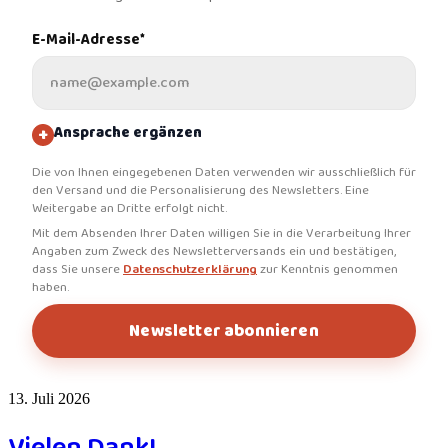
&
ews
ision
E-Mail-Adresse*
ontakt
Geschichte
Unser
enden
Team
+
Ansprache ergänzen
Die von Ihnen eingegebenen Daten verwenden wir ausschließlich für
den Versand und die Personalisierung des Newsletters. Eine
Weitergabe an Dritte erfolgt nicht.
Mit dem Absenden Ihrer Daten willigen Sie in die Verarbeitung Ihrer
Angaben zum Zweck des Newsletterversands ein und bestätigen,
dass Sie unsere
Datenschutzerklärung
zur Kenntnis genommen
haben.
Newsletter abonnieren
13. Juli 2026
Vielen Dank!