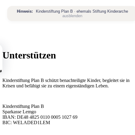
Zum
Inhalt
Hinweis:
Kinderstiftung Plan B · ehemals Stiftung Kinderarche
springen
ausblenden
Unterstützen
tartseite
Kinderstiftung Plan B schützt benachteiligte Kinder, begleitet sie in
ber
Krisen und befähigt sie zu einem eigenständigen Leben.
ns
Über
Kinderstiftung Plan B
uns
rojekte
Sparkasse Lemgo
Übersicht
IBAN: DE48 4825 0110 0005 1027 69
artner
BIC: WELADED1LEM
Mission
&
ews