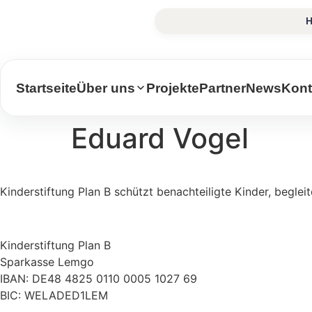
Zum
H
Inhalt
springen
Startseite
Über uns
Projekte
Partner
News
Kont
Eduard Vogel
Kinderstiftung Plan B schützt benachteiligte Kinder, beglei
Kinderstiftung Plan B
Sparkasse Lemgo
IBAN: DE48 4825 0110 0005 1027 69
BIC: WELADED1LEM