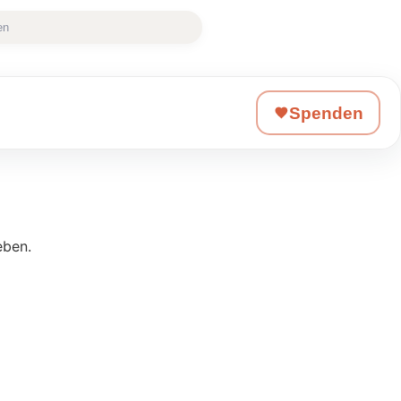
en
Spenden
eben.