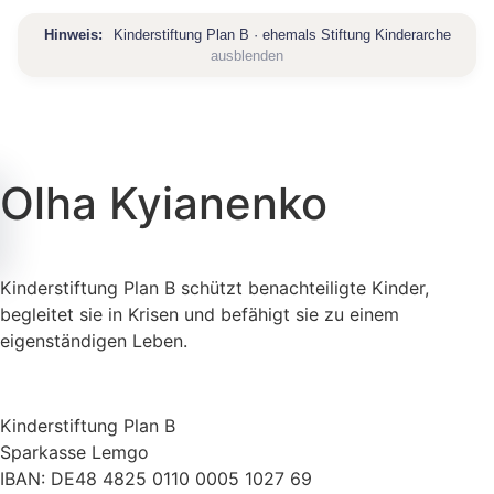
Zum
Hinweis:
Kinderstiftung Plan B · ehemals Stiftung Kinderarche
Inhalt
ausblenden
springen
Olha Kyianenko
artseite
Kinderstiftung Plan B schützt benachteiligte Kinder,
begleitet sie in Krisen und befähigt sie zu einem
ber
eigenständigen Leben.
ns
ber
ns
ojekte
Kinderstiftung Plan B
bersicht
rtner
Sparkasse Lemgo
ission
IBAN: DE48 4825 0110 0005 1027 69