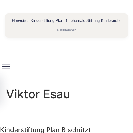
Hinweis:
Kinderstiftung Plan B · ehemals Stiftung Kinderarche
ausblenden
Viktor Esau
artseite
ber
ns
Kinderstiftung Plan B schützt
ber