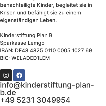
ns
ojekte
benachteiligte Kinder, begleitet sie in
bersicht
Krisen und befähigt sie zu einem
rtner
ission
eigenständigen Leben.
ews
sion
ontakt
eschichte
Kinderstiftung Plan B
Sparkasse Lemgo
nser
eam
nden
IBAN: DE48 4825 0110 0005 1027 69
BIC: WELADED1LEM
info@kinderstiftung-plan-
b.de
+49 5231 3049954