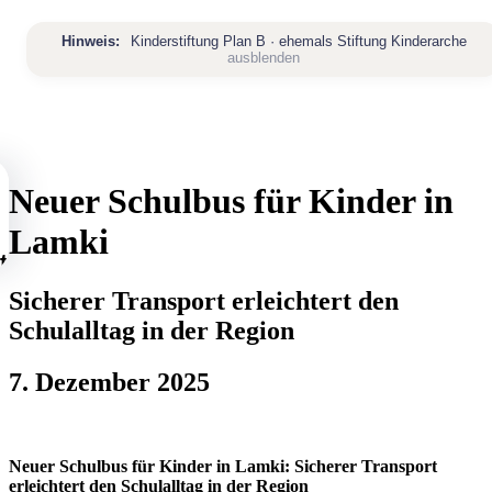
Zum
Inhalt
Hinweis:
Kinderstiftung Plan B · ehemals Stiftung Kinderarche
springen
ausblenden
Neuer Schulbus für Kinder in
Lamki
tartseite
Sicherer Transport erleichtert den
ber
Schulalltag in der Region
ns
Über
7. Dezember 2025
uns
rojekte
Übersicht
artner
Mission
Neuer Schulbus für Kinder in Lamki: Sicherer Transport
&
ews
erleichtert den Schulalltag in der Region